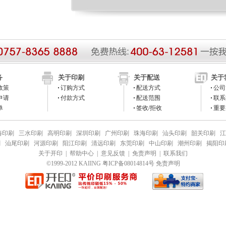
务
关于印刷
关于配送
关于
政策
订购方式
配送方式
公司
申请
付款方式
配送范围
联系
单
签收/拒收
重要
海印刷
三水印刷
高明印刷
深圳印刷
广州印刷
珠海印刷
汕头印刷
韶关印刷
江
刷
汕尾印刷
河源印刷
阳江印刷
清远印刷
东莞印刷
中山印刷
潮州印刷
揭阳印
关于开印
|
帮助中心
|
意见反馈
|
免责声明
|
联系我们
©1999-2012 KAIING 粤ICP备08014814号 免责声明