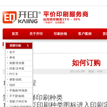
首页
关于开印
印刷价格
客户案例
货
新手上路
我要印刷
X
NEWBIE
名片
单张
如何订购
画册/宣传册
封套/文件套
2012-03-298 阅读：4191
PVC卡
便签/信纸
1.
订购流程
信封
手挽袋/环保袋
第一步
选择印刷种类
不干胶/贴纸
背胶/户外灯布
1)
点击首页印刷种类图标进入印刷