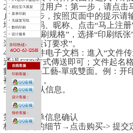
UV喷印/平板喷印
2)
未注册过用户：第一步，请点击
易拉宝/X展架
户；第二步，按照页面中的提示请
菜单印刷
无碳复写纸
地址、密码、昵称、点击“马上注册
数码印刷
3)
选择“印刷规格”，选择“印刷纸张”
设计服务
装要求”“装订要求”。
4)
上传文件电子文档：
進入“文件
通過
FTP
方式傳送即可；文件起名
在线客服
數量
-
规格
-
工藝
-
單或雙面。例：开
印刷客服：
複膜
-
雙面
。
5)
最后确认信息。
设计客服：
报价客服：
第二步
订单信息确认
核查选定的细节→点击购买
->
提交